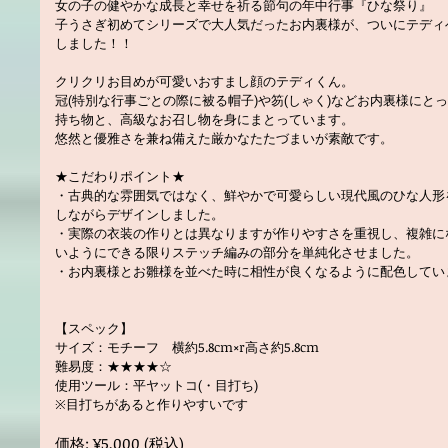
女の子の健やかな成長と幸せを祈る節句の年中行事『ひな祭り』
子うさぎ初めてシリーズで大人気だったお内裏様が、ついにテディ
しました！！
クリクリお目めが可愛いおすまし顔のテディくん。
冠(特別な行事ごとの際に被る帽子)や笏(しゃく)などお内裏様にと
持ち物と、高級なお召し物を身にまとっています。
悠然と優雅さを兼ね備えた厳かなたたづまいが素敵です。
★こだわりポイント★
・古典的な雰囲気ではなく、鮮やかで可愛らしい現代風のひな人形
しながらデザインしました。
・実際の衣装の作りとは異なりますが作りやすさを重視し、複雑に
いようにできる限りステッチ編みの部分を単純化させました。
・お内裏様とお雛様を並べた時に相性が良くなるように配色してい
【スペック】
サイズ：モチーフ 横約5.8cm×r高さ約5.8cm
難易度：★★★★☆
使用ツール：平ヤットコ(・目打ち)
※目打ちがあると作りやすいです
価格: ¥5,000 (税込)