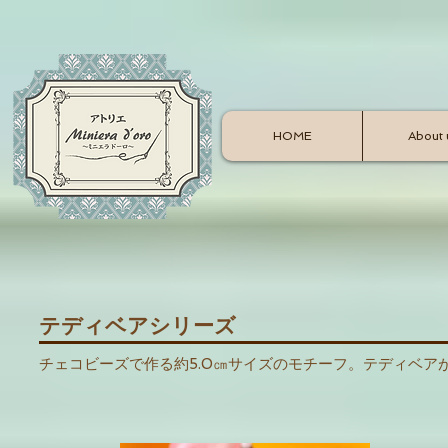
HOME
About 
テディベアシリーズ
チェコビーズで作る約5.0㎝サイズのモチーフ。
テディベアが