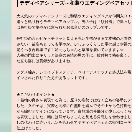
テディベアシリーズ～和装ウエディングベアセッ
大人気のテディベアシリーズに和装ウエディングベアが仲間入り！
粛々と執り行うテディベアカップル。男の子は「紋付袴」で凛々し
は色打掛で華やかに彩られたお似合いのカップルです。
色打掛の合わせからチラッと見える赤い半襟がまるで本物のお着物
みたい！後姿もとっても華やか。少しふっくらした帯の感じや裾の
驚くべき再現率です！足元もちゃんと草履を履いていますよ☆
人生の門出にキリッと決意の表情の男の子は、紋付袴で格好良く。
た立ち姿には貫録がありますね。
テグス編み、シェイプドステッチ、ペヨーテステッチと多技法を駆
インされた作りごたえのあるキットです。
★こだわりポイント★
・着物の良さを表現する為に、座りの姿勢ではなく立ちの姿勢にデ
した。女の子は、実際と同様に白無垢を編んでその上から色打掛を
がら編むデザインになっています。白無垢の帯部分が少しふっくら
も表現しました。頭には耳がちょこんと見える角隠しを合わせまし
しの代わりに赤いリボンを合わせてテディベアちゃんの特別コーデ
仕上げました。