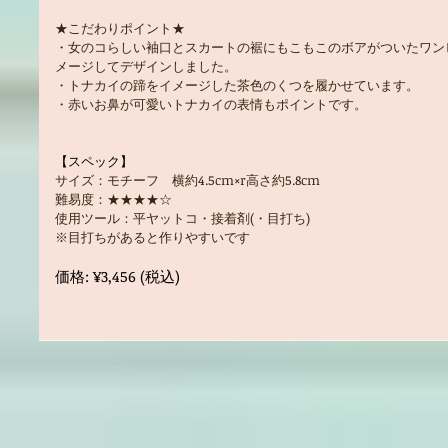
★こだわりポイント★
・女のコらしい袖口とスカートの裾にもこもこのボアがついたワン
メージしてデザインしました。
・トナカイの蹄をイメージした茶色のくつを履かせています。
・赤いお鼻が可愛いトナカイの表情もポイントです。
【スペック】
サイズ：モチーフ 横約4.5cm×r高さ約5.8cm
難易度：★★★★☆
使用ツール：平ヤットコ・接着剤(・目打ち)
※目打ちがあると作りやすいです
価格: ¥3,456 (税込)