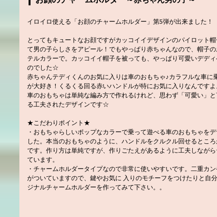
イロイロ使える「お顔のチャームホルダー」第5弾が出来ました！
とってもキュートなお顔ですがカッコイイデザインのパイロット帽
て男の子らしさをアピール！でもやっぱり赤ちゃんなので、帽子の
テルカラーで。カッコイイ帽子を被っても、やっぱり可愛いデディ
のでした☆
赤ちゃんテディくんのお気に入りは車のおもちゃ♪カラフルな車に
が大好き！くるくる回る赤いハンドルが特にお気に入りなんですよ
車のおもちゃは単純な編み方で作れるけれど、思わず「可愛い」と
る工夫されたデザインです☆
★こだわりポイント★
・おもちゃらしいポップなカラーで乗って遊べる車のおもちゃをデ
した。本当のおもちゃのように、ハンドルをクルクル回せるところ
です。作り方は単純ですが、作りごたえがあるように工夫しながら
ています。
・チャームホルダータイプなので非常に使いやすいです。二重カン
がついていますので、鍵やお気に 入りのモチーフをつけたりと自
ジナルチャームホルダーを作ってみて下さい。。