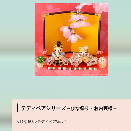
テディベアシリーズ
～ひな祭り・お内裏様～
＼ひな祭り♪テディベアVer.／