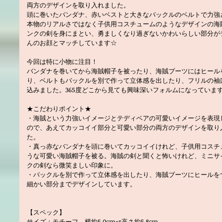
両方のデザインを取り入れました。
頭に巻いたバンダナ、赤いベストと大きなバックルのベルトで力強
本物のリアルさではなく子供用コスチュームのようなデザインの海
ンクの剣を身にまとい、勇ましくなり過ぎないかわいらしい部分が
んのお顔とマッチしています☆
今回は特に小物に注目！
バンダナを巻いてから海賊帽子を被ったり、海賊ブーツにはヒール
り、ベルトもバックルを別で作って立体感を出したり、フリルの袖
込みました。365度どこから見ても興味深いフォルムになっていま
★こだわりポイント★
・海賊という力強いイメージとテディベアの可愛いイメージを表現
ので、あえてカッコイイ部分と可愛い部分の両方のデザインを取り
た。
・真っ赤なバンダナを頭に巻いてカッコイイけれど、子供用コスチ
うな可愛い海賊帽子を被る。海賊の剣と聞くと怖いけれど、ミニサ
クの剣なら微笑ましい印象に。
・バックルを別で作って立体感を出したり、海賊ブーツにヒールを
細かい部分までデザインしています。
【スペック】
サイズ：モチーフ 横約5.0cm×r高さ約5.8cm