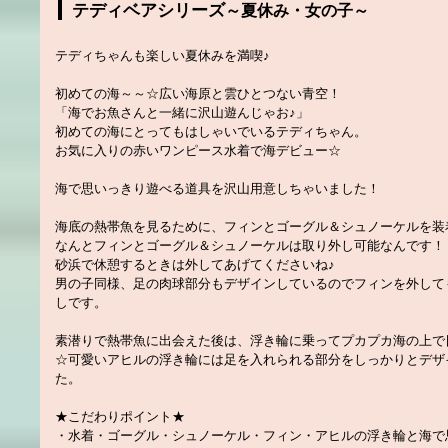
テディベアシリーズ
～夏休み・女の子～
テディちゃんも楽しい夏休みを満喫♪
初めての海～～☆広い海原と雲ひとつない青空！
「海でお魚さんと一緒に沢山遊んじゃお♪」
初めての海にとってもはしゃいでいるテディちゃん。
お気に入りの赤いワンピース水着で海デビュー☆
海で思いっきり遊べる道具を沢山用意しちゃいました！
海底の熱帯魚を見るために、フィンとゴーグル＆シュノーケルを装
なんとフィンとゴーグル＆シュノーケルは取り外し可能なんです！
砂浜で休憩するときは外してあげてくださいね♪
男の子同様、足の肉球部分もデザインしているのでフィンを外して
しです。
素潜りで熱帯魚に出会えた後は、浮き輪に乗ってプカプカ海の上で
☆可愛いアヒルの浮き輪には足を入れられる部分をしっかりとデザ
た。
★こだわりポイント★
・水着・ゴーグル・シュノーケル・フィン・アヒルの浮き輪と海で