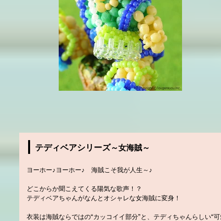
テディベアシリーズ
～女海賊～
ヨーホー♪ヨーホー♪ 海賊こそ我が人生～♪
どこからか聞こえてくる陽気な歌声！？
テディベアちゃんがなんとオシャレな女海賊に変身！
衣装は海賊ならではの“カッコイイ部分”と、テディちゃんらしい“可