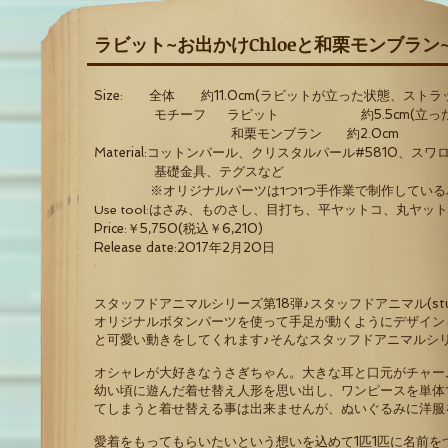
ラビット~お出かけChloeと和栗モンブラン
Size: 全体 約11.0cm(ラビットが立った状態、スト
モチーフ ラビット 約5.5cm(立った
和栗モンブラン
約2.0
cm
Material
:コットンパール、クリスタルパール#5810、スワ
基礎金具、テグスなど
※オリジナルパーツは1つ1つ手作業で制作してい
Use tool:はさみ、ものさし、目打ち、平ヤットコ、丸ヤッ
Price:￥5,750(税込￥6,210)
Release date:2017
年2月20日
スタッフドアニマルシリーズ第18弾♪スタッフドアニマル(stuf
オリジナルボタンパーツを使って手足が動くようにデザイン
と可愛い動きをしてくれます♪そんなスタッフドアニマルシ
オシャレが大好きなうさぎちゃん。大きな耳と口元がチャー
幼い頃に遊んだ着せ替え人形を思い出し、ワンピースを単体
てしまうと着せ替える事は出来ませんが、ぬいぐるみに洋服
愛着をもってもらいたいという想いを込めて1匹1匹に名前