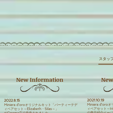
スタッ
New Information
New
2021
.10
.19
2022.8.15
Miniera d'
Miniera d'oroオリジナルキット「パーティーテデ
ィベアセット～Hor
ィベアセット～Elizabeth・Silas～」
の商品紹介ページ
がCreema店で発売されました。