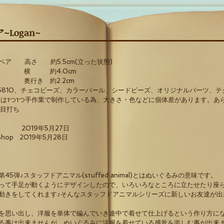
Logan~
ベア 高さ 約5.5
cm(立った状態)
.0cm
約2.2cm
#5810、チェコビーズ、カラーパール、シードビーズ、オリジナルパーツ、テ
1つ手作業で制作している為、大きさ・色などに個体差があります。あら
、目打ち
hop 2019年5月27日
p 2019年5月28日
5弾♪スタッフドアニマル(stuffed animal)とはぬいぐるみの意味です。
って手足が動くようにデザインしたので、いろいろなところに立たせたり座
動きをしてくれます♪そんなスタッフドアニマルシリーズに新しいお友達が出
を思い出し、洋服を単体で編んでいき途中で着せて仕上げるという作り方に
る事は出来ませんが、ぬいぐるみに洋服を着せている感覚を楽しむ事が出来