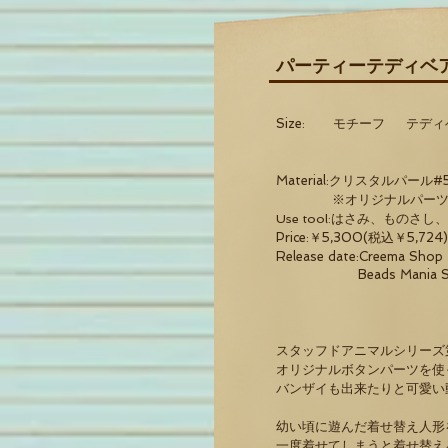
パーティーテディベア~
Size:
モチーフ テディ
横 約4
奥行き 
Material
:クリスタルパール
※オリジナルパーツは1つ
Use tool:はさみ、ものさし
Price:￥5,300(税込￥5,724)
Release date:
Creema S
Beads Mania Sho
スタッフドアニマルシリーズ第4
オリジナルボタンパーツを使
バンザイも出来たりと可愛い
幼い頃に遊んだ着せ替え人形
一度着せてしまうと着せ替え