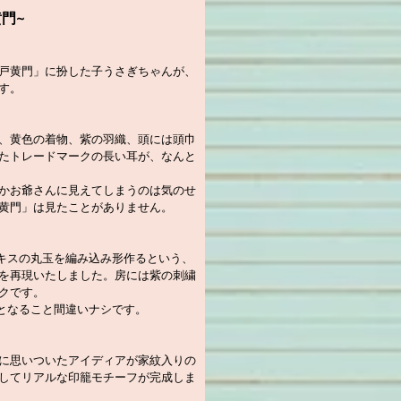
門~
戸黄門」に扮した子うさぎちゃんが、
す。
、黄色の着物、紫の羽織、頭には頭巾
たトレードマークの長い耳が、なんと
かお爺さんに見えてしまうのは気のせ
黄門」は見たことがありません。
ニキスの丸玉を編み込み形作るという、
を再現いたしました。房には紫の刺繍
クです。
”となること間違いナシです。
に思いついたアイディアが家紋入りの
してリアルな印籠モチーフが完成しま