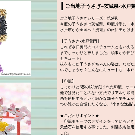
ご当地子うさぎ
~茨城県×水戸黄
ご当地子うさぎシリーズ！第5弾。
今度の子うさぎは茨城県。印籠片手に「水
水戸市から全国へ「漫遊」の旅に出かけま
【子うさぎ×水戸黄門】
これぞ水戸黄門のコスチュームともいえる
までしっかりと被りました。頭巾から伸び
もキュート♪
杖をもった子うさぎちゃんの姿は、なぜだ
いでしょうか？こんなにキュートな「水戸
【印籠】
しっかりと“葵の紋”が刻まれた印籠。オ
他では見たことのない方法でリアルな印籠
糸を使用するという細かな部分も要チェッ
つい誰かに自慢したくなる、“小さな逸品
★こだわりポイント★
・印籠モチーフのデザインをしているとき
天然石を使用する事でした。刺繍糸も使用
した。