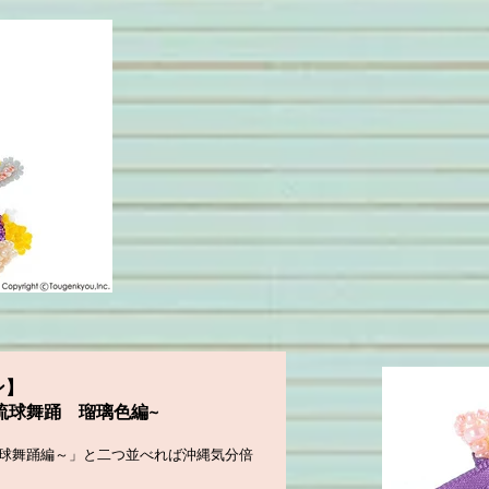
ン】
琉球舞踊 瑠璃色編~
琉球舞踊編～」と二つ並べれば沖縄気分倍