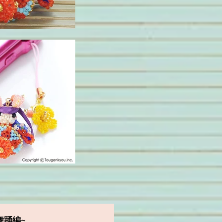
舞踊編
~