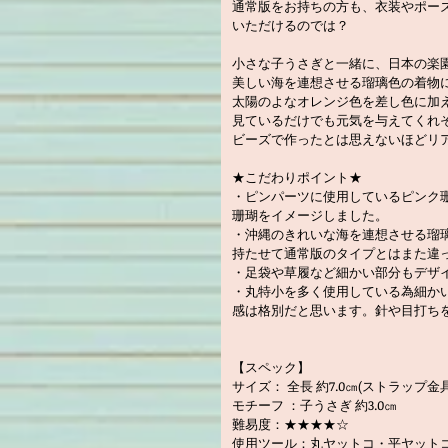
通常版をお持ちの方も、衣装やポー
いただけるのでは？
小さな子うさぎと一緒に、日本の楽園
美しい海を連想させる瑠璃色の着物
太陽のよなオレンジ色を差し色に加
見ているだけでも元気を与えてくれそ
ビーズで作ったとは思えないほどリ
★こだわりポイント★
・ピンパーツに使用しているピンク
珊瑚をイメージしました。
・沖縄のきれいな海を連想させる瑠
持たせて通常版のタイプとはまた違
・足袋や草履など細かい部分もデザ
・丸特小を多く使用している為細か
感は格別だと思います。針や目打ちを
【スペック】
サイズ： 全長 約7.0㎝(ストラップ金
モチーフ ：子うさぎ 約3.0㎝
難易度：★★★★☆
使用ツール：丸ヤットコ・平ヤットコ