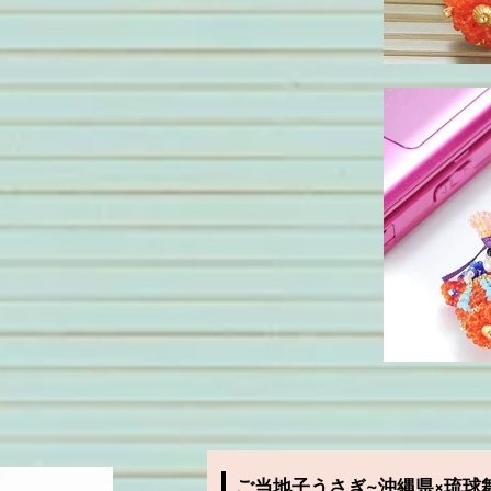
ご当地子うさぎ
~沖縄県×琉球