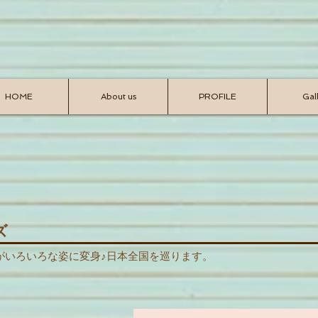
HOME
About us
PROFILE
Gal
ズ
がいろいろな姿に変身♪
日本全国を巡ります。