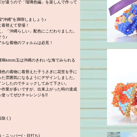
ズが違うので「瑠璃色編」を楽しんで作って
“沖縄”を満喫しましょう♪
に着替えて登場！
え、「沖縄らしい」配色にこだわりました。
う♪
アルな着物のフォルムは必見！
珊瑚4mm玉は沖縄のきれいな海でみられる
璃色の着物に着替えた子うさぎに花笠を手に
った雰囲気になるようにデザインしました。
インしたのでチェックしてみて下さい。
い作業が多いですが、出来上がった時の達成
使ってぜひチャレンジを!!
具除く)
・ニッパー(・目打ち)