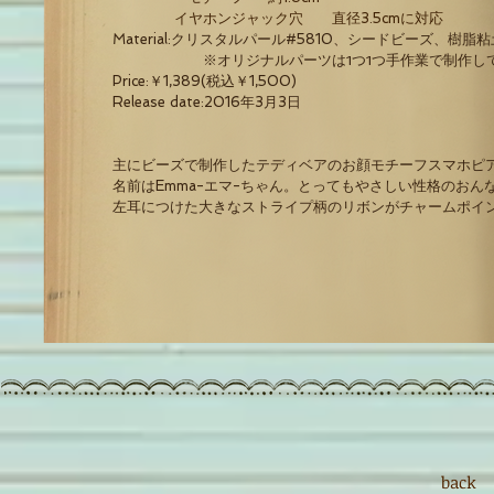
イヤホンジャック穴 直径3.5cmに対応
Material
:クリスタルパール#5810、シードビーズ、樹脂
※オリジナルパーツは1つ1つ手作業で制作してい
Price:￥1
,389(税込￥1
,500
)
Release date:2016
年3月3日
主にビーズで制作したテディベアのお顔モチーフスマホピ
名前はEmma-エマ-ちゃん。とってもやさしい性格のおん
左耳につけた大きなストライプ柄のリボンがチャームポイ
back