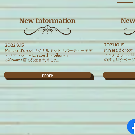
New Information
New
2021
.10
.19
2022.8.15
Miniera d'
Miniera d'oroオリジナルキット「パーティーテデ
ィベアセット～Hor
ィベアセット～Elizabeth・Silas～」
の商品紹介ページ
がCreema店で発売されました。
more